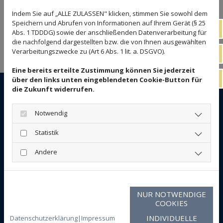
Sie haben das Rechtsgebiet, dass Sie suchen nicht
Indem Sie auf „ALLE ZULASSEN" klicken, stimmen Sie sowohl dem
gefunden? Wir sind auch für Sie da, wenn es um andere
Speichern und Abrufen von Informationen auf Ihrem Gerät (§ 25
Tele
Abs. 1 TDDDG) sowie der anschließenden Datenverarbeitung für
Themen geht. Bitte sprechen Sie uns an!
die nachfolgend dargestellten bzw. die von Ihnen ausgewählten
Verarbeitungszwecke zu (Art 6 Abs. 1 lit. a. DSGVO).
E-Ma
Eine bereits erteilte Zustimmung können Sie jederzeit
Kon
über den links unten eingeblendeten Cookie-Button für
die Zukunft widerrufen.
HUELSEBUSCH WERLER GbR
Bohlweg 26
Notwendig
38259 Salzgitter
Statistik
Telefon
Andere
05341 - 82180
Fax
05341 - 8218-22
NUR NOTWENDIGE
COOKIES
E-Mail
INDIVIDUELLE
kanzlei@huelsebusch-werler.de
Datenschutzerklärung
|
Impressum