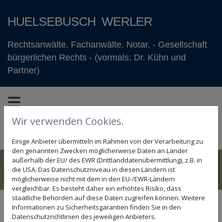
HUELSEBUSCH WERLER
Rechtsanwälte. Fachanwälte. Notar. - Gesellschaft
bürgerlichen Rechts - (vormals: Dr. Kühn und
Partner)
Wir verwenden Cookies.
♦ Rufen Sie uns an:
05341 - 82180
oder sende
n uns
eine
Nachricht
. ♦
Einige Anbieter übermitteln im Rahmen von der Verarbeitung zu
den genannten Zwecken möglicherweise Daten an Länder
außerhalb der EU/ des EWR (Drittlanddatenübermittlung), z.B. in
die USA. Das Datenschutzniveau in diesen Ländern ist
möglicherweise nicht mit dem in den EU-/EWR-Ländern
vergleichbar. Es besteht daher ein erhöhtes Risiko, dass
staatliche Behörden auf diese Daten zugreifen können. Weitere
Informationen zu Sicherheitsgarantien finden Sie in den
Sonstige Rechtsgebiete
Datenschutzrichtlinien des jeweiligen Anbieters.